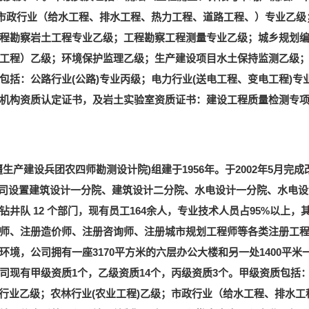
；市政行业（给水工程、排水工程、热力工程、道路工程、）专业乙
程勘察岩土工程专业乙级；工程勘察工程测量专业乙级；城乡规划
工程）乙级；环境保护监理乙级；生产建设项目水土保持监测乙级
包括：公路行业(公路)专业丙级；电力行业(送电工程、变电工程)
机构资质认定证书，及岩土实验室资质证书：建设工程质量检测专
产建设兵团农四师勘测设计院)组建于1956年。于2002年5月完
。公司设置建筑设计一分院、建筑设计二分院、水电设计一分院、水电
井队 12 个部门，现有员工164余人，专业技术人员占95%以上，
师、注册造价师、注册咨询师、注册城市规划工程师等各类注册工程
境，公司拥有一座3170平方米的六层办公大楼和另一处1400平
司现有甲级资质1个，乙级资质14个，丙级资质3个。甲级资质包括
利行业乙级；农林行业(农业工程)乙级；市政行业（给水工程、排水