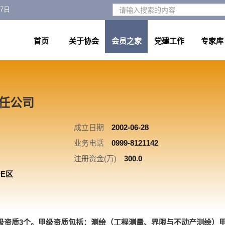
月7日
首页
关于协会
会员之家
党建工作
专家库
任公司
成立日期
2002-06-28
业务电话
0999-8121142
注册资金(万)
300.0
E区
级资质3个。甲级资质包括：测绘（工程测量、界限与不动产测绘）甲