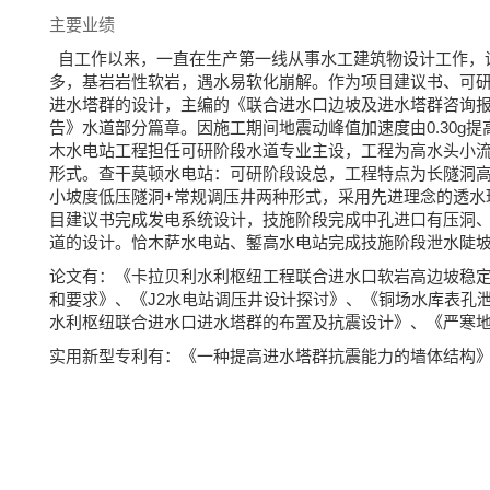
主要业绩
自工作以来，一直在生产第一线从事水工建筑物设计工作，
多，基岩岩性软岩，遇水易软化崩解。作为项目建议书、可
进水塔群的设计，主编的《联合进水口边坡及进水塔群咨询
告》水道部分篇章。因施工期间地震动峰值加速度由0.30g提
木水电站工程担任可研阶段水道专业主设，工程为高水头小流
形式。查干莫顿水电站：可研阶段设总，工程特点为长隧洞高
小坡度低压隧洞+常规调压井两种形式，采用先进理念的透水
目建议书完成发电系统设计，技施阶段完成中孔进口有压洞
道的设计。恰木萨水电站、錾高水电站完成技施阶段泄水陡
论文有：《卡拉贝利水利枢纽工程联合进水口软岩高边坡稳
和要求》、《J2水电站调压井设计探讨》、《铜场水库表孔泄
水利枢纽联合进水口进水塔群的布置及抗震设计》、《严寒
实用新型专利有：《一种提高进水塔群抗震能力的墙体结构