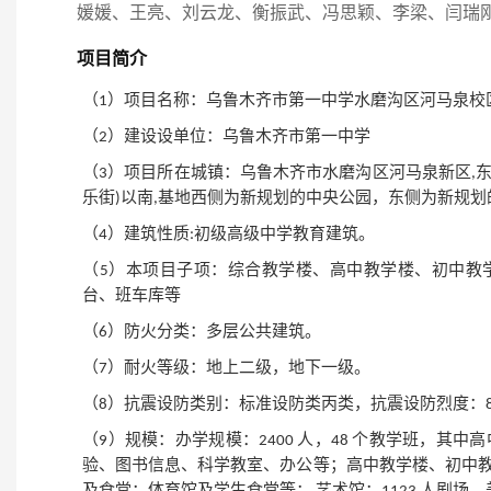
媛媛、王亮、刘云龙、衡振武、冯思颖、李梁、闫瑞
项目简介
（
1）项目名称：乌鲁木齐市第一中学水磨沟区河马泉校
（
2）建设设单位：乌鲁木齐市第一中学
（
3）项目所在城镇：乌鲁木齐市水磨沟区河马泉新区,东庭
乐街)以南,基地西侧为新规划的中央公园，东侧为新规
（
4）建筑性质:初级高级中学教育建筑。
（
5）本项目子项：综合教学楼、高中教学楼、初中教
台、班车库等
（
6）防火分类：多层公共建筑。
（
7）耐火等级：地上二级，地下一级。
（
8）抗震设防类别：标准设防类丙类，抗震设防烈度：8 度(
（
9）规模：办学规模：2400 人，48 个教学班，其中高中
验、图书信息、科学教室、办公等；高中教学楼、初中教