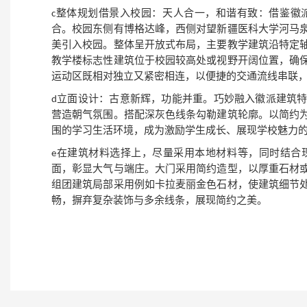
c
整体规划借景入校园：天人合一，和谐有致：借鉴徽
合。校园
东侧有博格达峰
，
西侧对望新疆医科大学河马
美引入校园。
整体呈开放式布局，主要教学建筑沿特定
教学楼
标志性建筑位于校园较高处或视野开阔位置，确
运动区既相对独立又紧密相连，以便捷的交通流线串联
d立面设计：
古意新辉，功能并重
。
巧妙融入徽派建筑
营造朝气氛围。搭配深灰色线条勾勒建筑轮廓。以简约
围的学习生活环境，成为激励学生成长、展现学校魅力
e
在建筑材料选择上，尽量采用
本地材料
等，同时结合
面，彰显大气与端庄。大门采用简约造型，以厚重石材
组团建筑局部采用例如卡拉麦丽金色石材
，使建筑细节
畅，摒弃复杂装饰与多余线条，展现简约之美。