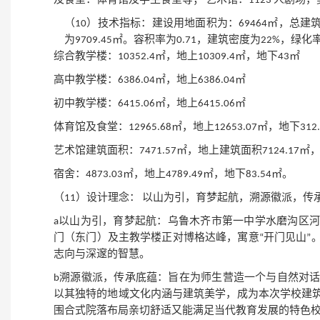
及食堂：体育馆及学生食堂等； 艺术馆：1123 人剧
（
10）技术指标：建设用地面积为：69464㎡，总建
为9709.45㎡。容积率为0.71，建筑密度为22%，
综合教学楼：
10352.4㎡，地上10309.4㎡，地下43㎡
高中教学楼：
6386.04㎡，地上6386.04㎡
初中教学楼：
6415.06㎡，地上6415.06㎡
体育馆及食堂：
12965.68㎡，地上12653.07㎡，地下312
艺术馆建筑面积：
7471.57㎡，地上建筑面积7124.17㎡
宿舍：
4873.03㎡，地上4789.49㎡，地下83.54㎡。
（
11）设计理念：
以山为引，育梦起航
，溯源徽派，传
a
以山为引，育梦起航
：乌鲁木齐市第一中学水磨沟区河
门（东门）及主教学楼正对博格达峰，寓意
“开门见山”
志向与深邃的智慧。
b溯源徽派，传承底蕴：
旨在为师生营造一个与自然对
以其独特的地域文化内涵与建筑美学，成为本次学校建
围合式院落布局亲切舒适
又能满足当代教育发展的特色